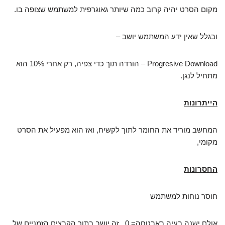
מקום הסרט יהיה קרוב כמה שיותר גאוגרפית למשתמש שצופה בו.
ובגלל שאין ידע המשתמש יושב –
Progresive Download – הורדה תוך כדי צפיה, רק אחרי 10% הוא
מתחיל לנגן.
הייתרונות
המחשב מוריד את החומר לתוך לקשיח, ואז הוא מפעיל את הסרט
מקומי,
החסרונות
חוסר נוחות למשתמש
אולם ישנה בעיה באבטחה= 0 , זה יושב בתוך הקבצים הזמניים של